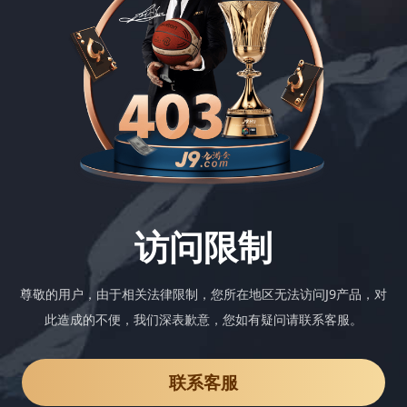
访问限制
尊敬的用户，由于相关法律限制，您所在地区无法访问J9产品，对
此造成的不便，我们深表歉意，您如有疑问请联系客服。
联系客服