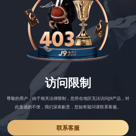
访问限制
尊敬的用户，由于相关法律限制，您所在地区无法访问J9产品，对
此造成的不便，我们深表歉意，您如有疑问请联系客服。
联系客服