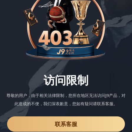
访问限制
尊敬的用户，由于相关法律限制，您所在地区无法访问J9产品，对
此造成的不便，我们深表歉意，您如有疑问请联系客服。
联系客服