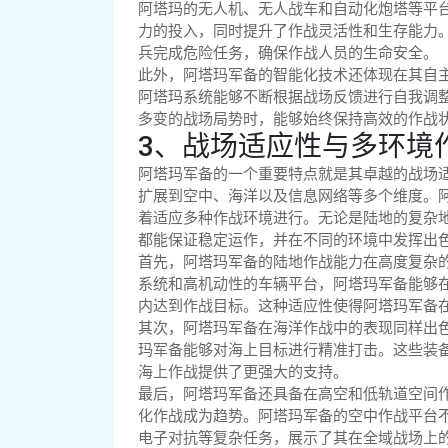
阿塔玛的无人机、无人战车和自动化炮塔等平
力的投入，同时提升了作战灵活性和生存能力
兵完成危险任务，确保作战人员的生命安全。
此外，阿塔玛军备的智能化技术还体现在其自
阿塔玛系统能够不断根据战场反馈进行自我调
多变的战场局势时，能够始终保持高效的作战
3、战场适应性与多环境
阿塔玛军备的一个重要特点就是其卓越的战场
扩展到空中、海洋以及信息网络等多个维度。
着适应多种作战环境进行。无论是陆地的复杂
都能保证稳定运作，并在不同的环境中发挥出
首先，阿塔玛军备的陆地作战能力在高度复杂
系统和高机动性的车辆平台，阿塔玛军备能够
内达到作战目标。这种适应性使得阿塔玛军备
其次，阿塔玛军备在海洋作战中的表现同样出
玛军备能够对海上目标进行精准打击。这些装
海上作战提供了更强大的支持。
最后，阿塔玛军备还具备在高空和低轨道空间
化作战成为趋势。阿塔玛军备的空中作战平台
电子对抗等复杂任务，展示了其在全域战场上