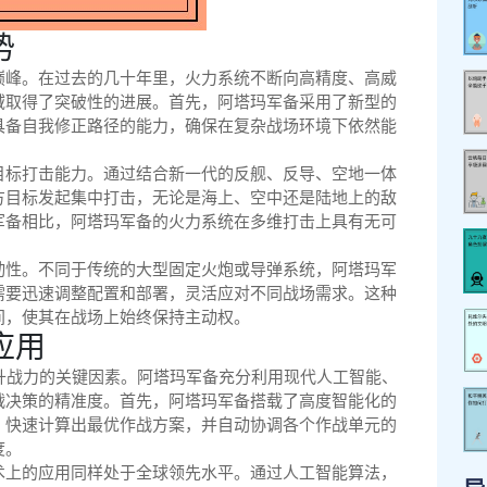
势
巅峰。在过去的几十年里，火力系统不断向高精度、高威
域取得了突破性的进展。首先，阿塔玛军备采用了新型的
具备自我修正路径的能力，确保在复杂战场环境下依然能
目标打击能力。通过结合新一代的反舰、反导、空地一体
方目标发起集中打击，无论是海上、空中还是陆地上的敌
军备相比，阿塔玛军备的火力系统在多维打击上具有无可
动性。不同于传统的大型固定火炮或导弹系统，阿塔玛军
需要迅速调整配置和部署，灵活应对不同战场需求。这种
间，使其在战场上始终保持主动权。
应用
升战力的关键因素。阿塔玛军备充分利用现代人工智能、
战决策的精准度。首先，阿塔玛军备搭载了高度智能化的
，快速计算出最优作战方案，并自动协调各个作战单元的
度。
术上的应用同样处于全球领先水平。通过人工智能算法，