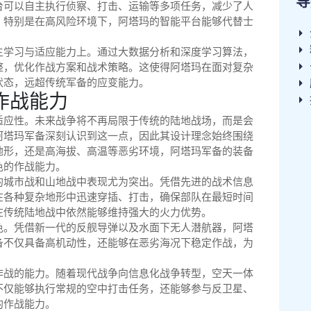
导
台可以自主执行侦察、打击、运输等多项任务，减少了人
。特别是在高风险环境下，阿塔玛的智能平台能够代替士
主学习与适应能力上。通过大数据分析和深度学习算法，
整，优化作战方案和战术策略。这使得阿塔玛在面对复杂
状态，远超传统军备的应变能力。
作战能力
适应性。未来战争将不再局限于传统的陆地战场，而是会
阿塔玛军备深刻认识到这一点，因此其设计理念始终围绕
地形，还是高海拔、高温等恶劣环境，阿塔玛军备的装备
色的作战能力。
的城市战和山地战中表现尤为突出。凭借先进的战术信息
在各种复杂地形中迅速穿插、打击，确保部队在最短时间
在传统陆地战中依然能够维持强大的火力优势。
色。凭借新一代的反舰导弹以及水面下无人潜航器，阿塔
备不仅具备高机动性，还能够在恶劣海况下稳定作战，为
作战的能力。随着现代战争向信息化战争转型，空天一体
不仅能够执行常规的空中打击任务，还能够参与反卫星、
的作战能力。